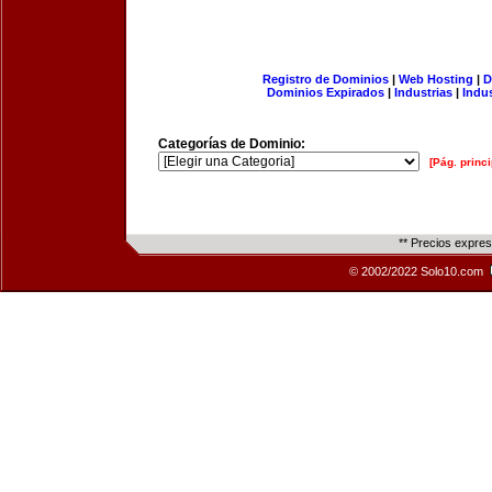
Registro de Dominios
|
Web Hosting
|
D
Dominios Expirados
|
Industrias
|
Indu
Categorías de Dominio:
[Pág. princi
** Precios expre
© 2002/2022 Solo10.com