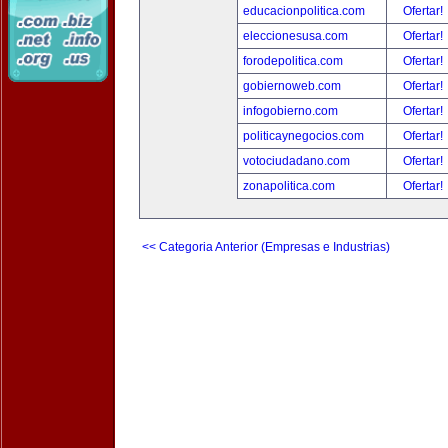
educacionpolitica.com
Ofertar!
eleccionesusa.com
Ofertar!
forodepolitica.com
Ofertar!
gobiernoweb.com
Ofertar!
infogobierno.com
Ofertar!
politicaynegocios.com
Ofertar!
votociudadano.com
Ofertar!
zonapolitica.com
Ofertar!
<< Categoria Anterior (Empresas e Industrias)